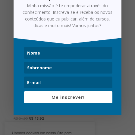
Oferta!
Minha missão é te empoderar através do
conhecimento. Inscreva-se e receba os novos
conteúdos que eu publicar, além de cursos,
dicas e muito mais! Vamos juntos?
Me inscrever!
A Fórmula da Prosperidade
O
O
R$
54,90
R$
43,92
preço
preço
original
atual
Usamos cookies em nosso Site para