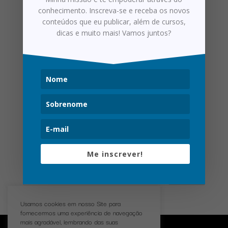
conhecimento. Inscreva-se e receba os novos
conteúdos que eu publicar, além de cursos,
dicas e muito mais! Vamos juntos?
Sell In e Sell Out: O que é?
por
alice
|
jan 21, 2021
|
Meu Blog
Geralmente, quem não está envolvido com o universo
do trade marketing e do varejo não compreende os
termos sell in e sell out. Até mesmo para alguns
profissionais atuantes nas áreas pode haver algum
tipo de dificuldade em explicar esses dois conceitos.
Qual a...
Me inscrever!
Usamos cookies em nosso Site para
fornecermos uma experiência de navegação
mais agradável, lembrando das suas