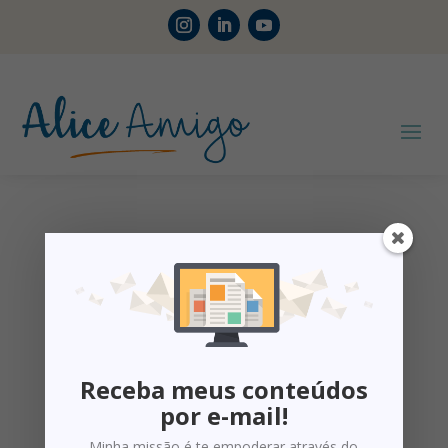
Receba meus conteúdos
por e-mail!
Minha missão é te empoderar através do