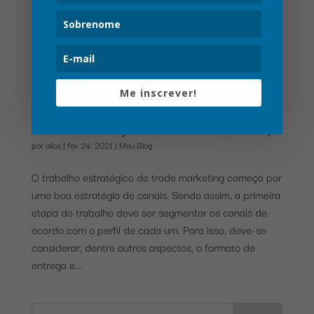
Me inscrever!
Construindo a Estratégia dos Canais de Venda e Distribuição
por
alice
|
fev 24, 2021
|
Meu Blog
O trabalho estratégico de trade marketing começa por
uma boa estratégia de canais. Sendo assim, a primeira
etapa do trabalho deve ser segmentar os canais de
acordo com o perfil de cada um. Para isso, deve-se
considerar, dentre outros aspectos, o formato de
entrega e...