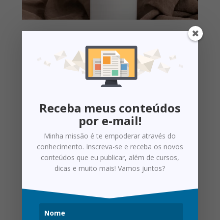
O papel do Trade Marketing no desenvolvimento de
produtos
por
alice
|
mar 3, 2021
|
Meu Blog
Em uma das minhas experiências em trade, já vivi uma
situação em que o time de marketing não envolveu a
equipe de trade no processo inicial de lançamento.
Receba meus conteúdos
Diante disso, tivemos alguns problemas: Projetou-se
por e-mail!
um volume de vendas bem acima do que era possível,
Minha missão é te empoderar através do
uma vez...
conhecimento. Inscreva-se e receba os novos
conteúdos que eu publicar, além de cursos,
dicas e muito mais! Vamos juntos?